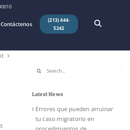
 90010
(213) 444-
Contáctenos
5242
xt
Search
for:
Latest News
Errores que pueden arruinar
tu caso migratorio en
us
procedimientos de