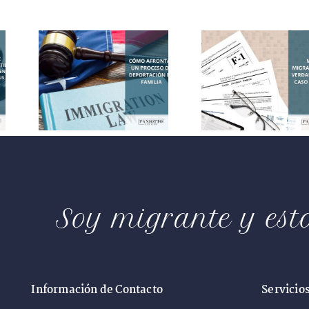
Mitos
migratorios:
 un
la verdad
de
sobre su
ión
caso en EE.
ia
UU.
Soy migrante y est
Información de Contacto
Servicio