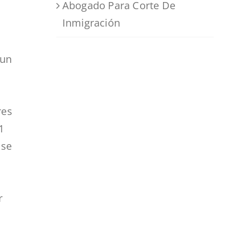
Abogado Para Corte De
Inmigración
 un
res
1
 se
r