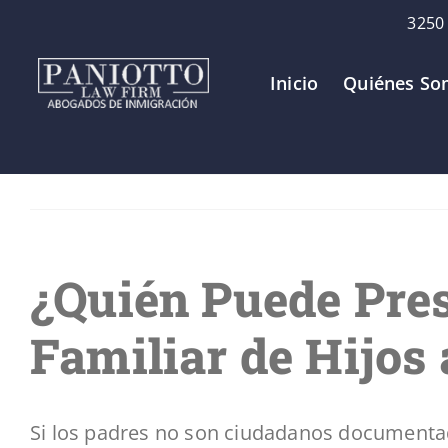
Skip
3250 
to
content
Inicio
Quiénes So
¿Quién Puede Pres
Familiar de Hijos
Si los padres no son ciudadanos documentad