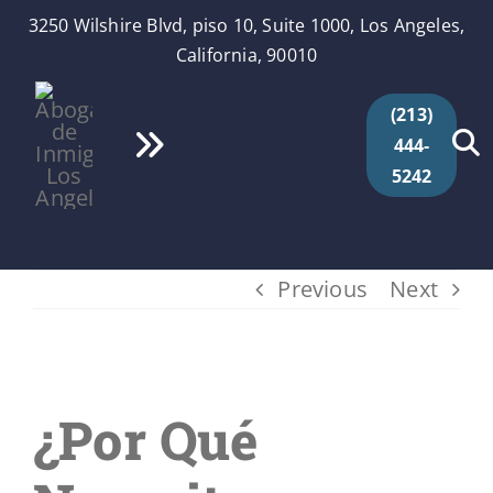
Skip
3250 Wilshire Blvd, piso 10, Suite 1000, Los Angeles,
to
California, 90010
content
(213)
444-
Toggle
5242
Navigation
Inicio
Quiénes Somos
Previous
Next
Servicios
View
¿Por Qué
Larger
Videos
Image