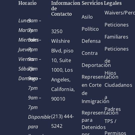
Horario
Informacion
Servicios Legales
de
Waivers/Per
Contacto
Asilo
Lunes
9am –
Peticiones
Político
Martes
7pm
3250
Familiares
Miercoles
9am –
Wilshire
Defensa
Peticiones
Jueves
7pm
Blvd, piso
Contra
Viernes
9am –
10, Suite
de
Deportación
Sábado
7pm
1000, Los
Hijos
Representación
Domingo
9am –
Angeles,
en Corte
Ciudadanos
7pm
California,
de
a
9am –
90010
Inmigración
7pm
Padres
Representación
(213) 444-
Disponible
para
TPS /
5242
para
Detenidos
Permisos
por