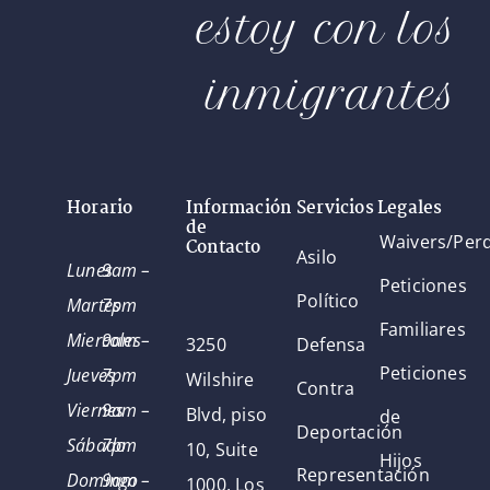
estoy con los
inmigrantes
Horario
Información
Servicios Legales
de
Waivers/Per
Contacto
Asilo
Lunes
9am –
Peticiones
Político
Martes
7pm
Familiares
Miercoles
9am –
3250
Defensa
Peticiones
Jueves
7pm
Wilshire
Contra
Viernes
9am –
Blvd, piso
de
Deportación
Sábado
7pm
10, Suite
Hijos
Representación
Domingo
9am –
1000, Los