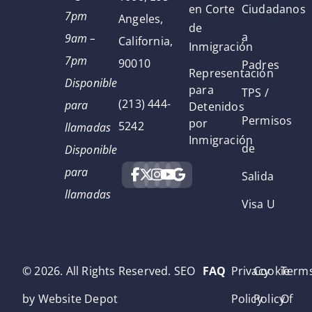
en Corte
Ciudadanos
7pm
Angeles,
de
a
9am –
California,
Inmigración
7pm
90010
Padres
Representación
Disponible
para
TPS /
(213) 444-
para
Detenidos
Permisos
por
5242
llamadas
Inmigración
de
Disponible
para
Salida
llamadas
Visa U
© 2026. All Rights Reserved. SEO
FAQ
Privacy
Cookie
Term
by Website Depot
Policy
Policy
Of