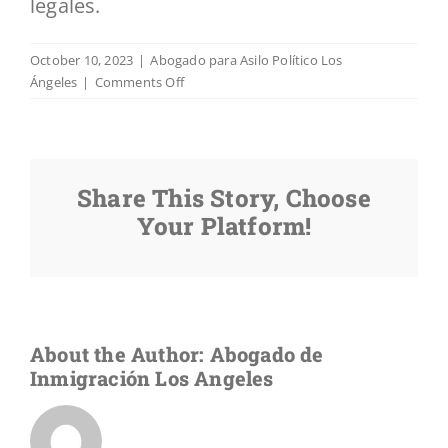
legales.
October 10, 2023
|
Abogado para Asilo Político Los
on
Ángeles
|
Comments Off
¿Por
qué
es
importante
Share This Story, Choose
contratar
un
Your Platform!
abogado
para
asilo
político
en
Los
About the Author:
Abogado de
Ángeles?
Inmigración Los Angeles