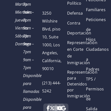
Político
Martes
7pm
Familiares
Miercoles
9am –
3250
Defensa
Peticiones
Jueves
7pm
Wilshire
Contra
Viernes
9am –
Blvd, piso
de
Deportación
Sábado
7pm
10, Suite
Hijos
Representación
Domingo
9am –
1000, Los
en Corte
Ciudadanos
7pm
Angeles,
de
a
9am –
California,
Inmigración
7pm
90010
Padres
Representación
Disponible
para
TPS /
(213) 444-
para
Detenidos
Permisos
por
5242
llamadas
Inmigración
de
Disponible
para
Salida