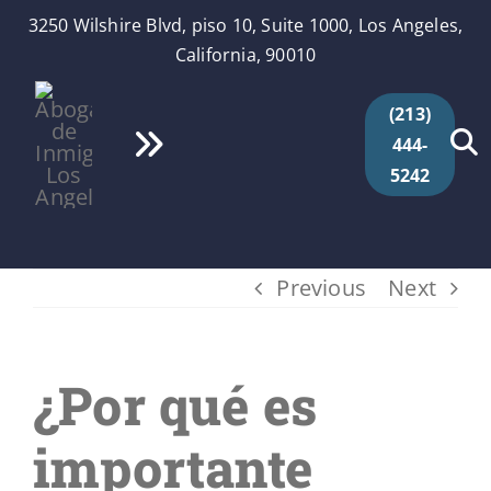
Skip
3250 Wilshire Blvd, piso 10, Suite 1000, Los Angeles,
to
California, 90010
content
(213)
444-
Toggle
5242
Navigation
Inicio
Quiénes Somos
Previous
Next
Servicios
¿Por qué es
Videos
importante