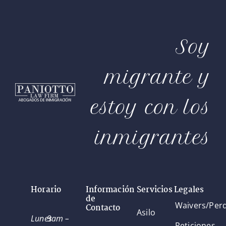
Soy
migrante y
estoy con los
inmigrantes
Horario
Información
Servicios Legales
de
Waivers/Per
Contacto
Asilo
Lunes
9am –
Peticiones