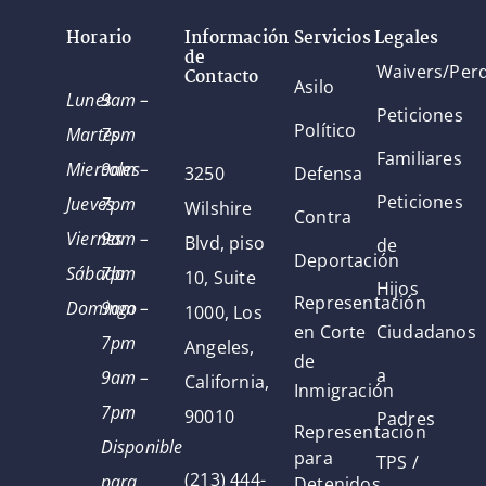
Horario
Información
Servicios Legales
de
Waivers/Per
Contacto
Asilo
Lunes
9am –
Peticiones
Político
Martes
7pm
Familiares
Miercoles
9am –
3250
Defensa
Peticiones
Jueves
7pm
Wilshire
Contra
Viernes
9am –
Blvd, piso
de
Deportación
Sábado
7pm
10, Suite
Hijos
Representación
Domingo
9am –
1000, Los
en Corte
Ciudadanos
7pm
Angeles,
de
a
9am –
California,
Inmigración
7pm
90010
Padres
Representación
Disponible
para
TPS /
(213) 444-
para
Detenidos