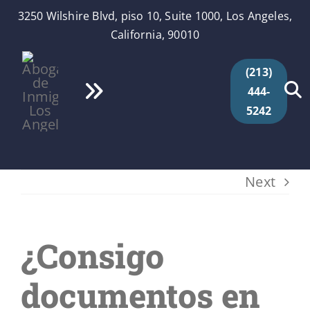
Skip
3250 Wilshire Blvd, piso 10, Suite 1000, Los Angeles,
to
California, 90010
content
(213)
444-
Toggle
5242
Navigation
Inicio
Quiénes Somos
Next
Servicios
¿Consigo
Videos
documentos en