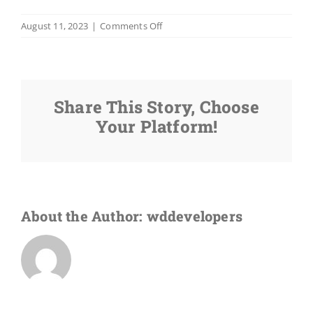
on
August 11, 2023
|
Comments Off
¿Consigo
documentos
en
los
Share This Story, Choose
Estados
Unidos
Your Platform!
si
me
convertí
en
una
víctima
About the Author:
wddevelopers
de
la
delincuencia?