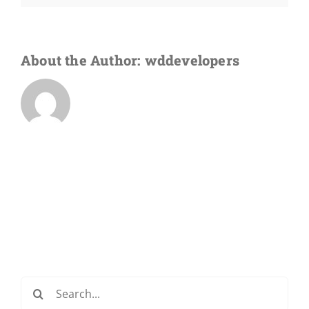
en
Los
Ángeles?
About the Author:
wddevelopers
Search