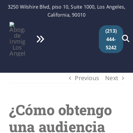
Skip
3250 Wilshire Blvd, piso 10, Suite 1000, Los Angeles,
to
California, 90010
content
(213)
444-
Toggle
5242
Navigation
Inicio
Quiénes Somos
Previous
Next
Servicios
¿Cómo obtengo
Videos
una audiencia