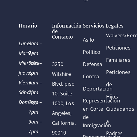
Horario
Información
Servicios Legales
de
Waivers/Per
Contacto
Asilo
Lunes
9am –
Peticiones
Político
Martes
7pm
Familiares
Miercoles
9am –
3250
Defensa
Peticiones
Jueves
7pm
Wilshire
Contra
Viernes
9am –
Blvd, piso
de
Deportación
Sábado
7pm
10, Suite
Hijos
Representación
Domingo
9am –
1000, Los
en Corte
Ciudadanos
7pm
Angeles,
de
a
9am –
California,
Inmigración
7pm
90010
Padres