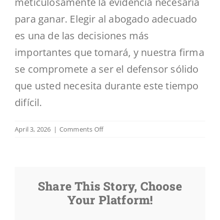
meticulosamente la evidencia necesaria
para ganar. Elegir al abogado adecuado
es una de las decisiones más
importantes que tomará, y nuestra firma
se compromete a ser el defensor sólido
que usted necesita durante este tiempo
difícil.
on
April 3, 2026
|
Comments Off
¿Cómo
obtengo
una
audiencia
Share This Story, Choose
de
fianza
Your Platform!
de
inmigración