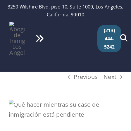
Skip
3250 Wilshire Blvd, piso 10, Suite 1000, Los Angeles,
to
California, 90010
content
(213)
444-
Toggle
5242
Navigation
Inicio
Quiénes Somos
Previous
Next
Servicios
View
Larger
Videos
Image