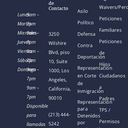
de
Waivers/Per
Contacto
Asilo
Lunes
9am –
Peticiones
Político
Martes
7pm
Familiares
Miercoles
9am –
3250
Defensa
Peticiones
Jueves
7pm
Wilshire
Contra
Viernes
9am –
Blvd, piso
de
Deportación
Sábado
7pm
10, Suite
Hijos
Representación
Domingo
9am –
1000, Los
en Corte
Ciudadanos
7pm
Angeles,
de
a
9am –
California,
Inmigración
7pm
90010
Padres
Representación
Disponible
para
TPS /
(213) 444-
para
Detenidos
Permisos
por
5242
llamadas