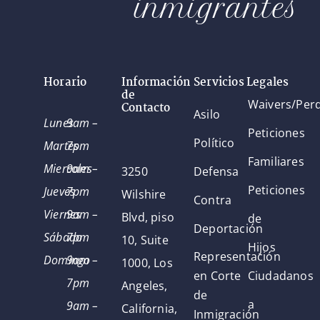
inmigrantes
Horario
Información
Servicios Legales
de
Waivers/Per
Contacto
Asilo
Lunes
9am –
Peticiones
Político
Martes
7pm
Familiares
Miercoles
9am –
3250
Defensa
Peticiones
Jueves
7pm
Wilshire
Contra
Viernes
9am –
Blvd, piso
de
Deportación
Sábado
7pm
10, Suite
Hijos
Representación
Domingo
9am –
1000, Los
en Corte
Ciudadanos
7pm
Angeles,
de
a
9am –
California,
Inmigración