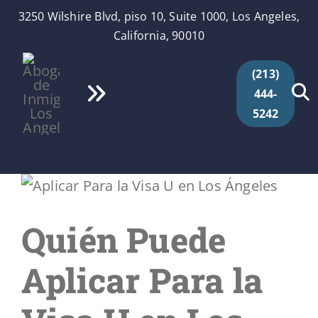
Skip
3250 Wilshire Blvd, piso 10, Suite 1000, Los Angeles,
to
California, 90010
content
(213)
444-
Toggle
5242
Navigation
Inicio
Quiénes Somos
Quién Puede
Servicios
Aplicar Para la
Videos