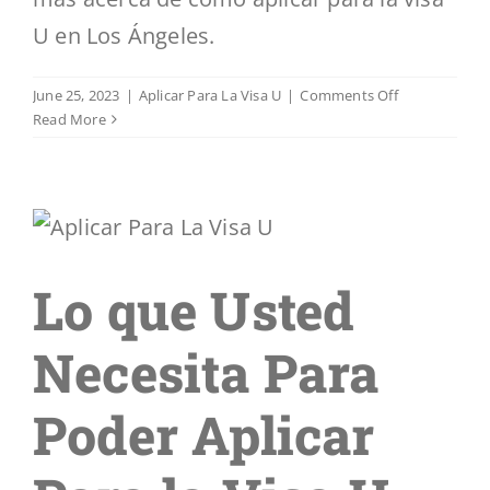
U en Los Ángeles.
on
June 25, 2023
|
Aplicar Para La Visa U
|
Comments Off
Todo
Read More
lo
que
Debe
Saber
Antes
de
Lo que Usted
Aplicar
para
la
Necesita Para
Visa
U
en
Poder Aplicar
Los
Ángeles