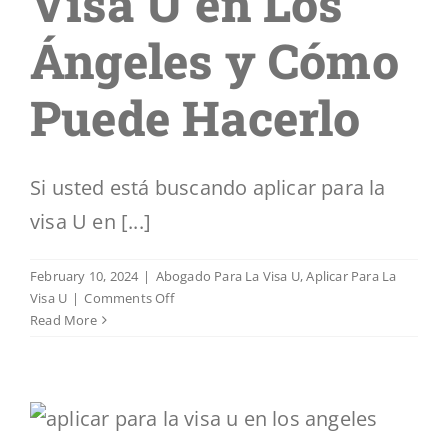
Visa U en Los
Segmentos
Ángeles y Cómo
Blog
Puede Hacerlo
Contáctenos
Si usted está buscando aplicar para la
visa U en [...]
February 10, 2024
|
Abogado Para La Visa U
,
Aplicar Para La
on
Visa U
|
Comments Off
Quién
Read More
Puede
Aplicar
Para
la
Visa