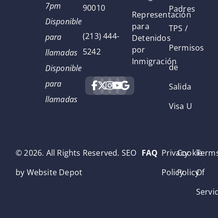
7pm
90010
Padres
Representación
Disponible
para
TPS /
(213) 444-
para
Detenidos
Permisos
por
5242
llamadas
Inmigración
de
Disponible
para
Salida
llamadas
Visa U
© 2026. All Rights Reserved. SEO
FAQ
Privacy
Cookie
Term
by Website Depot
Policy
Policy
Of
Servi