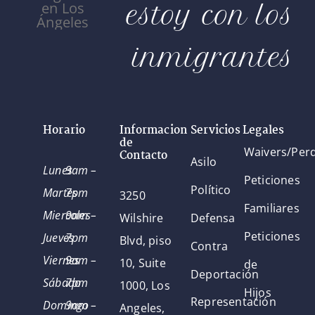
estoy con los
inmigrantes
Horario
Informacion
Servicios Legales
de
Waivers/Per
Contacto
Asilo
Lunes
9am –
Peticiones
Político
Martes
7pm
3250
Familiares
Miercoles
9am –
Wilshire
Defensa
Peticiones
Jueves
7pm
Blvd, piso
Contra
Viernes
9am –
10, Suite
de
Deportación
Sábado
7pm
1000, Los
Hijos
Representación
Domingo
9am –
Angeles,