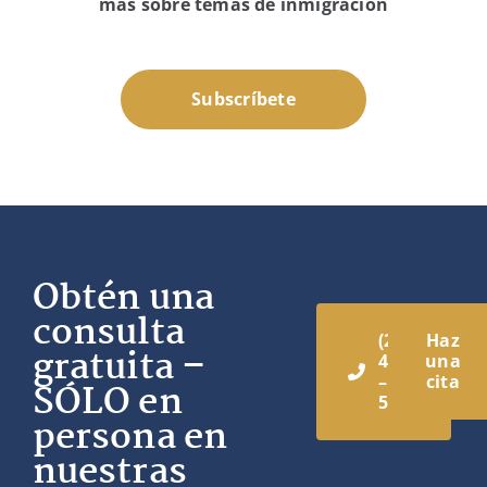
más sobre temas de inmigración
Subscríbete
Obtén una
consulta
(213)
Haz
gratuita –
444
una
–
cita
SÓLO en
5242
persona en
nuestras