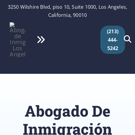
Skip
3250 Wilshire Blvd, piso 10, Suite 1000, Los Angeles,
to
California, 90010
content
(213)
444-
Toggle
5242
Navigation
Inicio
Quiénes Somos
Servicios
Abogado De
Videos
Inmigración