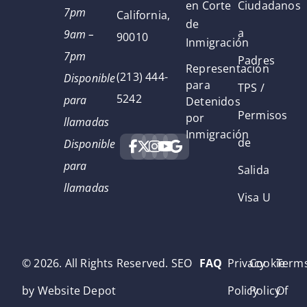
en Corte
Ciudadanos
7pm
California,
de
a
9am –
90010
Inmigración
7pm
Padres
Representación
(213) 444-
Disponible
para
TPS /
5242
para
Detenidos
Permisos
por
llamadas
Inmigración
de
Disponible
para
Salida
llamadas
Visa U
© 2026. All Rights Reserved. SEO
FAQ
Privacy
Cookie
Term
by Website Depot
Policy
Policy
Of