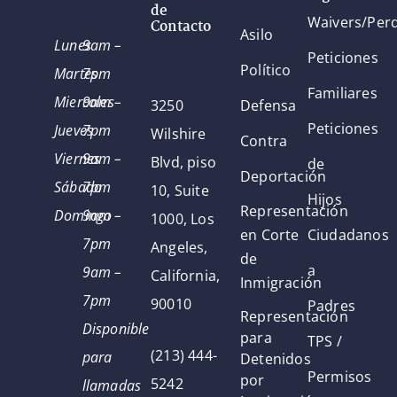
de
Waivers/Per
Contacto
Asilo
Lunes
9am –
Peticiones
Político
Martes
7pm
Familiares
Miercoles
9am –
3250
Defensa
Peticiones
Jueves
7pm
Wilshire
Contra
Viernes
9am –
Blvd, piso
de
Deportación
Sábado
7pm
10, Suite
Hijos
Representación
Domingo
9am –
1000, Los
en Corte
Ciudadanos
7pm
Angeles,
de
a
9am –
California,
Inmigración
7pm
90010
Padres
Representación
Disponible
para
TPS /
(213) 444-
para
Detenidos
Permisos
por
5242
llamadas