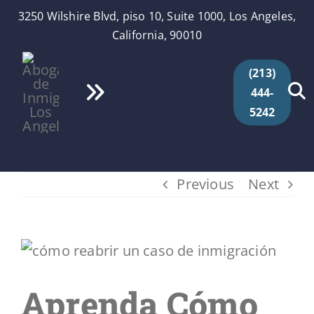
Skip
3250 Wilshire Blvd, piso 10, Suite 1000, Los Angeles,
to
California, 90010
content
(213)
444-
Toggle
5242
Navigation
Inicio
Quiénes Somos
Previous
Next
Servicios
View
Larger
Videos
Aprenda Cómo
Image