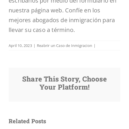
escríbanos por medio del formulario en
nuestra página web. Confíe en los
mejores abogados de inmigración para
llevar su caso a término.
April 10, 2023
|
Reabrir un Caso de Inmigracion
|
Share This Story, Choose
Your Platform!
Se
Se
uede
Learn
Puede
Sí
Related Posts
eabrir
How
Reabrir
se