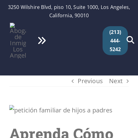
Skip
3250 Wilshire Blvd, piso 10, Suite 1000, Los Angeles,
to
California, 90010
content
(213)
444-
Toggle
5242
Navigation
Inicio
Quiénes Somos
Previous
Next
Servicios
View
Larger
Videos
Aprenda Cómo
Image