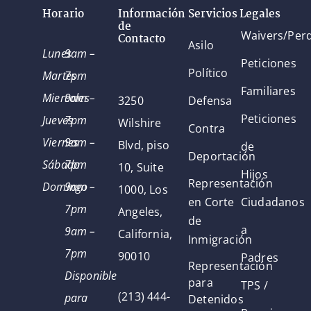
Horario
Información
Servicios Legales
de
Waivers/Per
Contacto
Asilo
Lunes
9am –
Peticiones
Político
Martes
7pm
Familiares
Miercoles
9am –
3250
Defensa
Peticiones
Jueves
7pm
Wilshire
Contra
Viernes
9am –
Blvd, piso
de
Deportación
Sábado
7pm
10, Suite
Hijos
Representación
Domingo
9am –
1000, Los
en Corte
Ciudadanos
7pm
Angeles,
de
a
9am –
California,
Inmigración
7pm
90010
Padres
Representación
Disponible
para
TPS /
(213) 444-
para
Detenidos