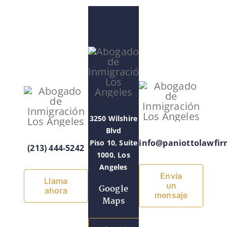
3250 Wilshire
Blvd
info@paniottolawfi
Piso 10, Suite
(213) 444-5242
1000, Los
Angeles
Envía
Llama
un
Google
ahora
mensaje
Maps