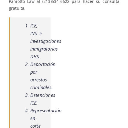
Paniotto Law al (213)534-6622 para hacer su consulta
gratuita.
ICE,
INS e
investigaciones
inmigratorias
DHS.
Deportación
por
arrestos
criminales.
Detenciones
ICE.
Representación
en
corte