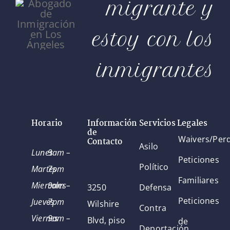
migrante y
estoy con los
inmigrantes
Horario
Información
Servicios Legales
de
Waivers/Per
Contacto
Asilo
Lunes
9am –
Peticiones
Político
Martes
7pm
Familiares
Miercoles
9am –
3250
Defensa
Peticiones
Jueves
7pm
Wilshire
Contra
Viernes
9am –
Blvd, piso
de
Deportación