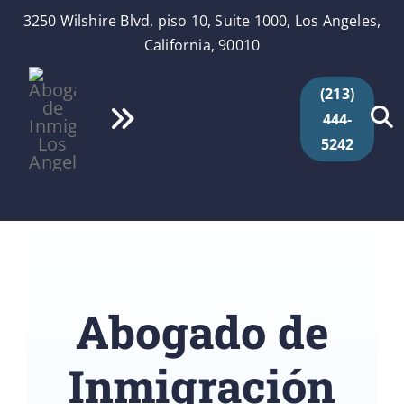
Skip
3250 Wilshire Blvd, piso 10, Suite 1000, Los Angeles,
to
California, 90010
content
(213)
444-
Toggle
5242
Navigation
Inicio
Quiénes Somos
Servicios
Abogado de
Videos
Inmigración