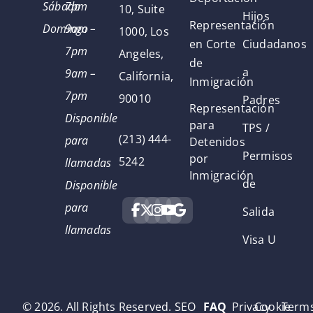
Sábado
7pm
10, Suite
Hijos
Representación
Domingo
9am –
1000, Los
en Corte
Ciudadanos
7pm
Angeles,
de
a
9am –
California,
Inmigración
7pm
90010
Padres
Representación
Disponible
para
TPS /
(213) 444-
para
Detenidos
Permisos
por
5242
llamadas
Inmigración
de
Disponible
para
Salida
llamadas
Visa U
© 2026. All Rights Reserved. SEO
FAQ
Privacy
Cookie
Term