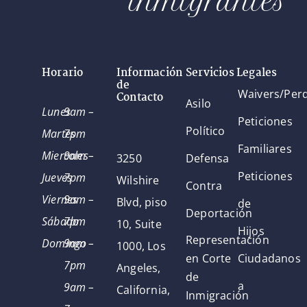
inmigrantes
Horario
Información
Servicios Legales
de
Waivers/Per
Contacto
Asilo
Lunes
9am –
Peticiones
Político
Martes
7pm
Familiares
Miercoles
9am –
3250
Defensa
Peticiones
Jueves
7pm
Wilshire
Contra
Viernes
9am –
Blvd, piso
de
Deportación
Sábado
7pm
10, Suite
Hijos
Representación
Domingo
9am –
1000, Los
en Corte
Ciudadanos
7pm
Angeles,
de
a
9am –
California,
Inmigración