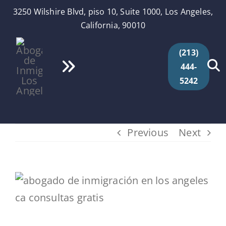
Skip
3250 Wilshire Blvd, piso 10, Suite 1000, Los Angeles,
to
California, 90010
content
(213)
444-
Toggle
5242
Navigation
Inicio
Quiénes Somos
Previous
Next
Servicios
View
Larger
Videos
Image